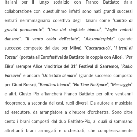
Italiani per il lungo sodalizio con Franco Battiato; dalla
collaborazione con quest'ultimo infatti sono nati grandi successi
entrati nell’immaginario collettivo degli Italiani come “
Centro di
gravità permanente
”, “
L'era del cinghiale bianco
”, “
Voglio vederti
danzare
”, “
Il vento caldo dell'estate
”, “
Alexanderplatz
” (grande
successo composto dai due per
Milva
), “
Cuccurucucù
”, “
I treni di
Tozeur
” (
portata all'Eurofestival da Battiato in coppia con Alice
), “
Per
Elisa
” (
sempre Alice
vincitrice del 31° Festival di Sanremo
), “
Radio
Varsavia
” e ancora “
Un'estate al mare
” (grande successo composto
per
Giuni Russo
), “
Bandiera bianca
”, “
No Time No Space
”, “
Messaggio
”
e altri. Giusto Pio affiancherà Franco Battiato per oltre vent'anni
ricoprendo, a seconda dei casi, ruoli diversi. Da autore a musicista
ad esecutore, da arrangiatore a direttore d'orchestra. Sono oltre
cento i brani composti dal duo Battiato-Pio, ai quali si sommano
altrettanti brani arrangiati e orchestrati, che complessivamente