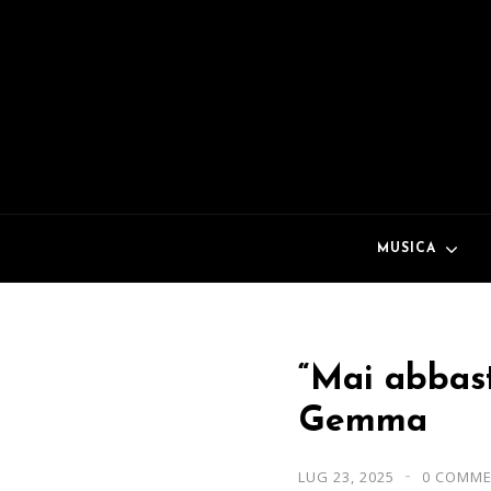
MUSICA
“Mai abbast
Gemma
LUG 23, 2025
0 COMM