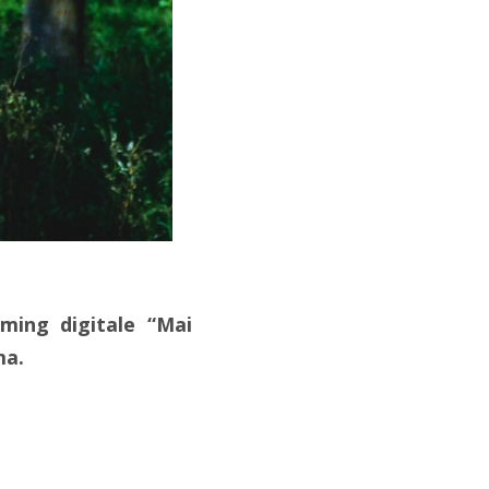
aming digitale “Mai
ma.