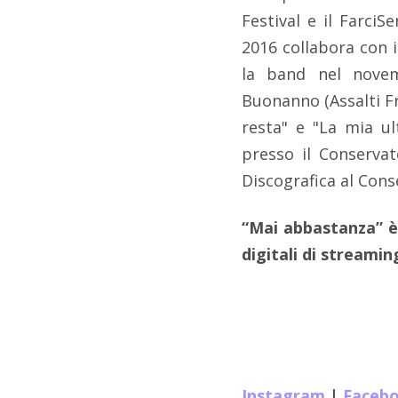
Festival e il Farci
2016 collabora con i
la band nel novem
Buonanno (Assalti Fr
resta" e "La mia ul
presso il Conservat
Discografica al Cons
“Mai abbastanza” è
digitali di streamin
Instagram
|
Faceb