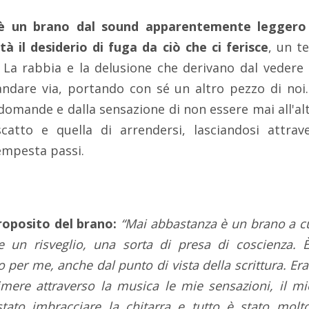
è un brano dal sound apparentemente leggero
tà il desiderio di fuga da ciò che ci ferisce
, un t
. La rabbia e la delusione che derivano dal vedere
andare via, portando con sé un altro pezzo di noi.
 domande e dalla sensazione di non essere mai all'alte
scatto e quella di arrendersi, lasciandosi attra
empesta passi.
proposito del brano:
“Mai abbastanza è un brano a cu
un risveglio, una sorta di presa di coscienza. È
er me, anche dal punto di vista della scrittura. Er
imere attraverso la musica le mie sensazioni, il mi
stato imbracciare la chitarra e tutto è stato molt