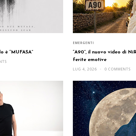
EMERGENTI
olo è “MUFASA”
“A90”, il nuovo video di Ni
ferite emotive
NTS
LUG 4, 2026
0 COMMENTS