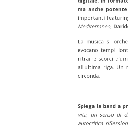
digitale, in format
ma anche potente 
importanti featurin
Mediterraneo
,
Darid
La musica si orche
evocano tempi lonta
ritrarre scorci d'u
all'ultima riga. Un
circonda.
Spiega la band a pr
vita, un senso di d
autocritica riflessi