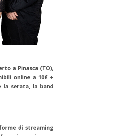
erto a Pinasca (TO),
ibili online a 10€ +
e la serata, la band
aforme di streaming