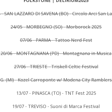
FOLKSTONE | DELIRIUM2025
 - SAN LAZZARO DI SAVENA (BO) - Circolo Arci San L
24/05 - MORBEGNO (SO) - Morborock 2025
07/06 - PARMA - Tattoo Nerd Fest
20/06 - MONTAGNANA (PD) - Montagnana in Musica
27/06 - TRIESTE - Triskell Celtic Festival
.G. (MI) - Kozel Carroponte w/ Modena City Ramblers
13/07 - PINASCA (TO) - TNT Fest 2025
19/07 - TREVISO - Suoni di Marca Festival