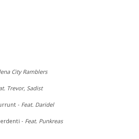
ena City Ramblers
at. Trevor, Sadist
urrunt -
Feat.
Daridel
Perdenti -
Feat. Punkreas