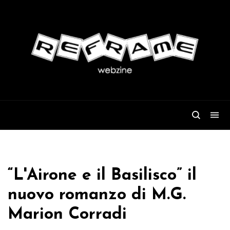
“L'Airone e il Basilisco” il
nuovo romanzo di M.G.
Marion Corradi