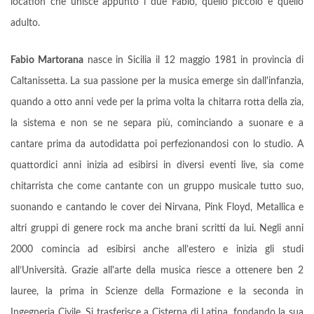
location che unisce appunto i due Fabio, quello piccolo e quello
adulto.
Fabio Martorana
nasce in Sicilia il 12 maggio 1981 in provincia di
Caltanissetta. La sua passione per la musica emerge sin dall'infanzia,
quando a otto anni vede per la prima volta la chitarra rotta della zia,
la sistema e non se ne separa più, cominciando a suonare e a
cantare prima da autodidatta poi perfezionandosi con lo studio. A
quattordici anni inizia ad esibirsi in diversi eventi live, sia come
chitarrista che come cantante con un gruppo musicale tutto suo,
suonando e cantando le cover dei Nirvana, Pink Floyd, Metallica e
altri gruppi di genere rock ma anche brani scritti da lui. Negli anni
2000 comincia ad esibirsi anche all’estero e inizia gli studi
all’Università. Grazie all'arte della musica riesce a ottenere ben 2
lauree, la prima in Scienze della Formazione e la seconda in
Ingegneria Civile. Si trasferisce a Cisterna di Latina, fondando la sua