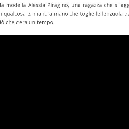
a modella Alessia Piragino, una ragazza che si agg
 di qualcosa e, mano a mano che toglie le lenzuola d
ciò che c’era un tempo.