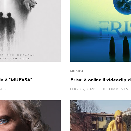
MUSICA
olo è “MUFASA”
Erisu: è online il videoclip 
NTS
LUG 28, 2026
0 COMMENTS