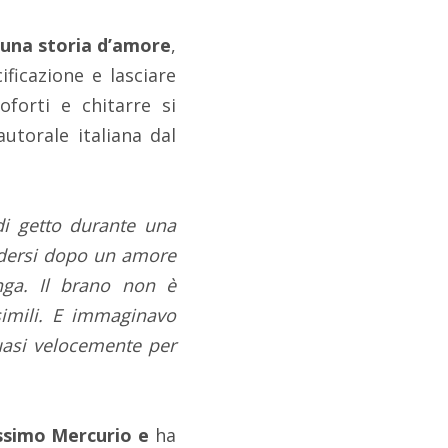
i una storia d’amore
,
ficazione e lasciare
forti e chitarre si
torale italiana dal
di getto durante una
udersi dopo un amore
nga. Il brano non è
simili. E immaginavo
uasi velocemente per
assimo Mercurio e
ha