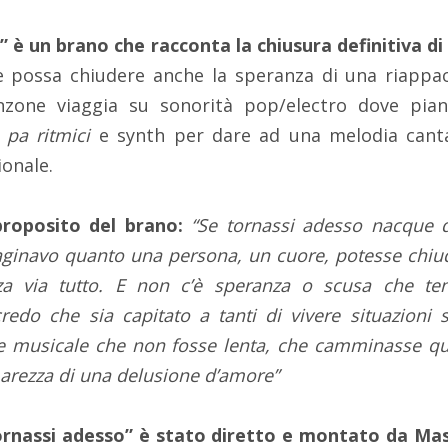
” è un brano che racconta la chiusura definitiva d
 possa chiudere anche la speranza di una riappaci
nzone viaggia su sonorità pop/electro dove piano
a
pa ritmici
e synth per dare ad una melodia cantau
ionale.
 proposito del brano:
“Se tornassi adesso nacque 
ginavo quanto una persona, un cuore, potesse chi
a via tutto. E non c’è speranza o scusa che te
redo che sia capitato a tanti di vivere situazioni 
e musicale che non fosse lenta, che camminasse q
amarezza di una delusione d’amore”
 tornassi adesso” è stato diretto e montato da M