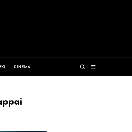
DEO
CINEMA
Cappai