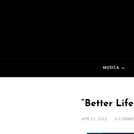
MUSICA
“Better Lif
APR 21, 2022
0 COMME