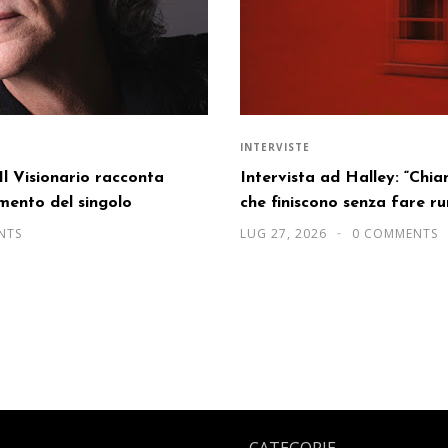
INTERVISTE
Il Visionario racconta
Intervista ad Halley: “Chi
mento del singolo
che finiscono senza fare r
NTS
LUG 27, 2026
0 COMMENTS