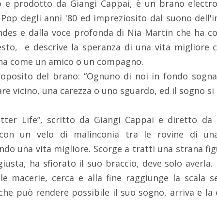
tto e prodotto da Giangi Cappai, è un brano electr
 Pop degli anni '80 ed impreziosito dal suono dell
hdes e dalla voce profonda di Nia Martin che ha co
esto, e descrive la speranza di una vita migliore 
ona come un amico o un compagno.
proposito del brano: “Ognuno di noi in fondo sogna
e vicino, una carezza o uno sguardo, ed il sogno si 
etter Life”, scritto da Giangi Cappai e diretto da
con un velo di malinconia tra le rovine di un
 una vita migliore. Scorge a tratti una strana fig
iusta, ha sfiorato il suo braccio, deve solo averla
le macerie, cerca e alla fine raggiunge la scala s
he può rendere possibile il suo sogno, arriva e la