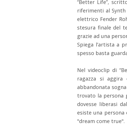
“Better Life”, scri
riferimenti al Synth
elettrico Fender Ro
stesura finale del t
grazie ad una pers
Spiega l’artista a 
spesso basta guardar
Nel videoclip di “B
ragazza si aggira 
abbandonata sognando
trovato la persona g
dovesse liberasi dal
esiste una persona c
"dream come true".