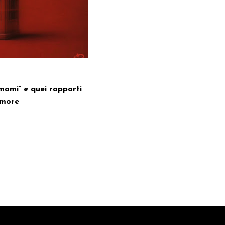
amami” e quei rapporti
umore