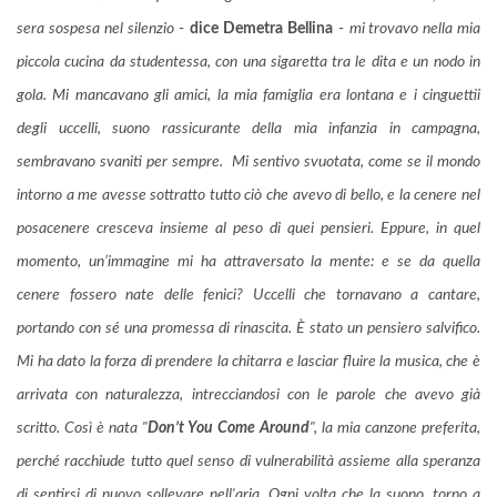
sera sospesa nel silenzio
-
dice Demetra Bellina
-
mi trovavo nella mia
piccola cucina da studentessa, con una sigaretta tra le dita e un nodo in
gola. Mi mancavano gli amici, la mia famiglia era lontana e i cinguettii
degli uccelli, suono rassicurante della mia infanzia in campagna,
sembravano svaniti per sempre. Mi sentivo svuotata, come se il mondo
intorno a me avesse sottratto tutto ciò che avevo di bello, e la cenere nel
posacenere cresceva insieme al peso di quei pensieri. Eppure, in quel
momento, un’immagine mi ha attraversato la mente: e se da quella
cenere fossero nate delle fenici? Uccelli che tornavano a cantare,
portando con sé una promessa di rinascita. È stato un pensiero salvifico.
Mi ha dato la forza di prendere la chitarra e lasciar fluire la musica, che è
arrivata con naturalezza, intrecciandosi con le parole che avevo già
scritto. Così è nata "
Don’t You Come Around
", la mia canzone preferita,
perché racchiude tutto quel senso di vulnerabilità assieme alla speranza
di sentirsi di nuovo sollevare nell'aria. Ogni volta che la suono, torno a