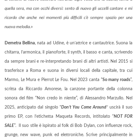
quella sera, ma con occhi diversi: sento di nuovo gli uccelli cantare e mi
ricordo che anche nei momenti più difficili c’è sempre spazio per una
nuova melodia.
»
Demetra Bellina
, nata ad Udine, è un’attrice e cantautrice. Suona la
chitarra, l’armonica, il pianoforte, il synth, il basso e canta, scrivendo
da sempre brani e re-interpretando brani di altri artisti. Nel 2015 si
trasferisce a Roma e suona in diversi locali della capitale, tra cui
Marmo, Le Mura e Pierrot Le Fou. Nel 2023 canta “
So many roads
”,
scritta da Riccardo Amorese, la canzone portante della colonna
sonora del film “Non credo in niente”, di Alessandro Marzullo. Nel
2025, anticipato dal singolo "
Don’t You Come Around
"
uscirà il suo
primo EP, con l’etichetta Maqueta Records, intitolato “
NOT FOR
SALE
”. Il suo stile è ispirato al folk di Bob Dylan, con influenze rock,
grunge, new wave, punk ed elettroniche. Scrive principalmente in