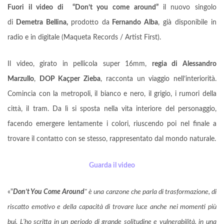
Fuori il video di “Don’t you come around”
il nuovo singolo
di
Demetra Bellina,
prodotto da
Fernando Alba
, già disponibile in
radio e in digitale (Maqueta Records / Artist First).
Il video, girato in pellicola super 16mm,
regia di Alessandro
Marzullo
,
DOP Kaçper Zieba
, racconta un viaggio nell’interiorità.
Comincia con la metropoli, il bianco e nero, il grigio, i rumori della
città, il tram. Da lì si sposta nella vita interiore del personaggio,
facendo emergere lentamente i colori, riuscendo poi nel finale a
trovare il contatto con se stesso, rappresentato dal mondo naturale.
Guarda il video
«"
Don’t You Come Around
" è una canzone che parla di trasformazione, di
riscatto emotivo e della capacità di trovare luce anche nei momenti più
bui. L’ho scritta in un periodo di grande solitudine e vulnerabilità, in una