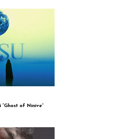
di “Ghost of Ninive”