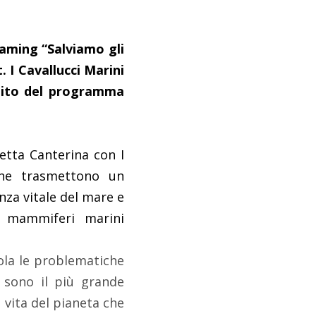
eaming “Salviamo gli
. I Cavallucci Marini
mbito del programma
netta Canterina con I
 che trasmettono un
nza vitale del mare e
di mammiferi marini
ola le problematiche
si sono il più grande
 vita del pianeta che