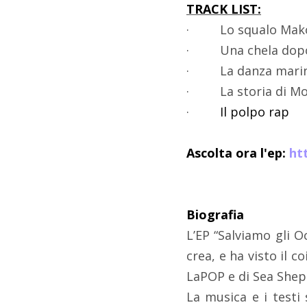
TRACK LIST:
·
Lo squalo Ma
·
Una chela dopo
·
La danza marin
·
La storia di M
·
Il polpo rap
Ascolta ora l'ep:
ht
Biografia
L’EP “Salviamo gli O
crea, e ha visto il 
LaPOP e di Sea Sheph
La musica e i testi