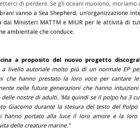
terci di perdere. Se gli oceani muoiono, moriamo 
i brani vanno a Sea Shepherd, un’organizzazione int
ia dai Ministeri MATTM e MIUR per le attività di tu
one ambientale che conduce.
scina a proposito del nuovo progetto discogra
a livello autoriale molto più di un normale EP per
ni che hanno prestato la loro voce per cantare le 
ente nelle future generazioni che hanno intuizioni e
delle nostre di adulti. 'Ma quindi se il polpo ha 3 cuo
vato Giacomo durante la stesura del testo del Polpo
i hanno portato alla luce il loro amore e la loro
ita delle creature marine.“