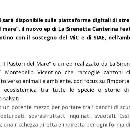
 sarà disponibile sulle piattaforme digitali di str
l mare”, il nuovo ep di La Sirenetta Canterina feat
ntino
con
il sostegno del MiC e di SIAE, nell’a
. I Pastori del Mare” è un ep realizzato da La Sire
IC Montebello Vicentino che raccoglie canzoni
to verso animali e ambiente, con focus sull’importa
za ecosistemica tra tutte le specie e storie 
 salvati.
 un potente mezzo per portare tra i banchi di scu
deturpati, sovrasfruttati, inquinati, svuotati. Es
 una ricchezza diretta e indiretta per ogni forma di