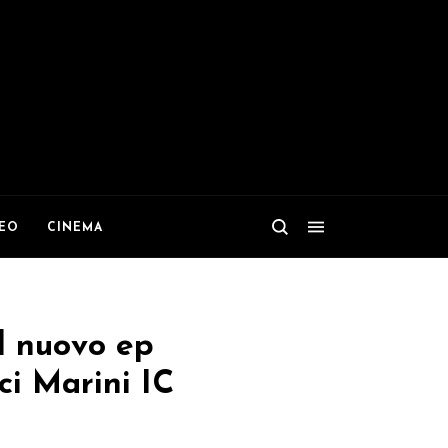
DEO
CINEMA
il nuovo ep
ci Marini IC