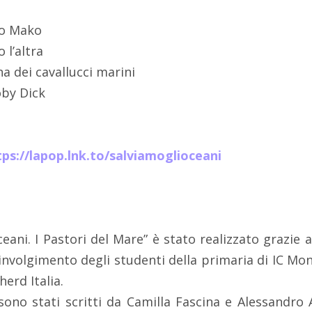
ko Mako
 l’altra
a dei cavallucci marini
oby Dick
tps://lapop.lnk.to/salviamoglioceani
ceani. I Pastori del Mare” è stato realizzato grazie 
coinvolgimento degli studenti della primaria di IC Mon
erd Italia.
 sono stati scritti da Camilla Fascina e Alessandro