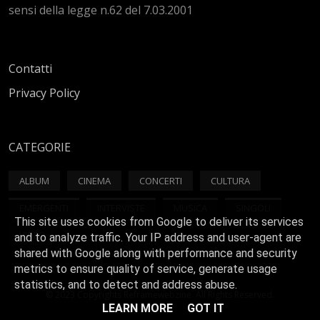
sensi della legge n.62 del 7.03.2001
Contatti
Privacy Policy
CATEGORIE
ALBUM
CINEMA
CONCERTI
CULTURA
EMERGENTI
INTERVISTE
MUSICA
SINGOLI
This site uses cookies from Google to deliver its services
VIDEO
and to analyze traffic. Your IP address and user-agent are
shared with Google along with performance and security
metrics to ensure quality of service, generate usage
statistics, and to detect and address abuse.
© 2023 Copyrights Reframewebzine. All Rights Reserved.
LEARN MORE
GOT IT