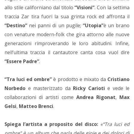
allo stile californiano dal titolo
“Visioni”
. Con la settima
traccia Zar tira fuori la sua grinta rock ed affronta il
“Destino”
nei panni di un pugile;
“Utopia”
è un brano
con venature modern-folk che gira attorno alle nuove
generazioni rimproverando le loro abitudini. Infine,
nell’ultima traccia il cantautore canta cosa vuol dire
“Essere Padre”
.
“Tra luci ed ombre”
è prodotto e mixato da
Cristiano
Norbedo
e masterizzato da
Ricky Carioti
e vede le
collaborazioni di artisti come
Andrea Rigonat
,
Max
Gelsi
,
Matteo Brenci
.
Spiega l’artista a proposito del disco:
«“Tra luci ed
ombre” è un album che parla delle gioie e dei dolori di