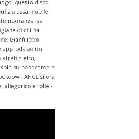
luogo, questo disco
ulizia assai nobile
ontemporanea, sa
giane di chi ha
ne: Gianfilippo
he approda ad un
 stretto giro,
mo solo su bandcamp e
 lockdown ANCE si era
 allegorico e folle -