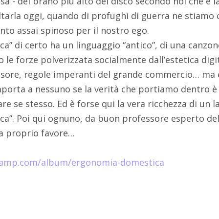
sa - del brano più alto del disco secondo noi che è l
ltarla oggi, quando di profughi di guerra ne stiamo
to assai spinoso per il nostro ego.
” di certo ha un linguaggio “antico”, di una canzo
le forze polverizzata socialmente dall’estetica digit
ssore, regole imperanti del grande commercio… ma 
porta a nessuno se la verità che portiamo dentro è 
are se stesso. Ed è forse qui la vera ricchezza di un 
a”. Poi qui ognuno, da buon professore esperto del
 a proprio favore…
dcamp.com/album/ergonomia-domestica