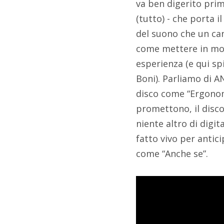
va ben digerito prim
(tutto) - che porta i
del suono che un ca
come mettere in most
esperienza (e qui sp
Boni). Parliamo di 
disco come “Ergonomi
promettono, il disco
niente altro di digi
fatto vivo per antic
come “Anche se”.