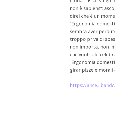
cruda - assai spigolo
non è sapiens”: asco
direi che è un momen
“Ergonomia domestica
sembra aver perduto 
troppo priva di spe
non importa, non im
che vuol solo celebr
“Ergonomia domestic
girar pizze e morali
https://ance3.ban