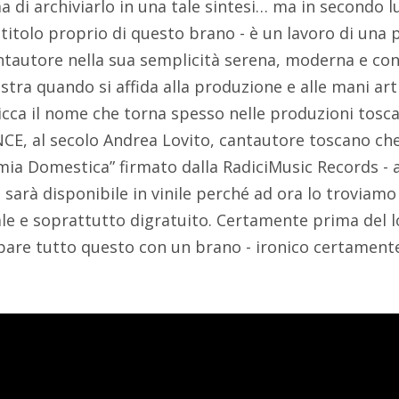
a di archiviarlo in una tale sintesi… ma in secondo 
l titolo proprio di questo brano - è un lavoro di una p
ntautore nella sua semplicità serena, moderna e c
ra quando si affida alla produzione e alle mani arti
icca il nome che torna spesso nelle produzioni tosca
ANCE, al secolo Andrea Lovito, cantautore toscano c
a Domestica” firmato dalla RadiciMusic Records - a
 sarà disponibile in vinile perché ad ora lo trovia
tale e soprattutto digratuito. Certamente prima del
ipare tutto questo con un brano - ironico certamente,