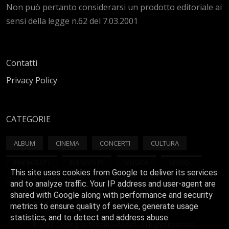
Non può pertanto considerarsi un prodotto editoriale ai
sensi della legge n.62 del 7.03.2001
Contatti
Privacy Policy
CATEGORIE
ALBUM
CINEMA
CONCERTI
CULTURA
EMERGENTI
INTERVISTE
MUSICA
SINGOLI
This site uses cookies from Google to deliver its services
VIDEO
and to analyze traffic. Your IP address and user-agent are
shared with Google along with performance and security
metrics to ensure quality of service, generate usage
statistics, and to detect and address abuse.
© 2023 Copyrights Reframewebzine. All Rights Reserved.