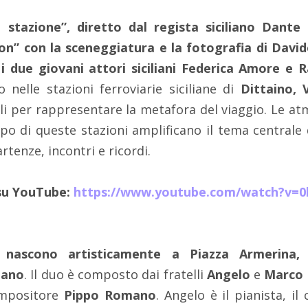
la stazione”, diretto dal regista siciliano Dant
n” con la sceneggiatura e la fotografia di David
i due giovani attori siciliani Federica Amore e 
 nelle stazioni ferroviarie siciliane di
Dittaino, V
ali per rappresentare la metafora del viaggio. Le a
mpo di queste stazioni amplificano il tema centrale
rtenze, incontri e ricordi.
 su YouTube:
https://www.youtube.com/watch?v=0
scono artisticamente a Piazza Armerina, ci
liano
. Il duo è composto dai fratelli
Angelo
e
Marco
compositore
Pippo Romano
. Angelo è il pianista, il 