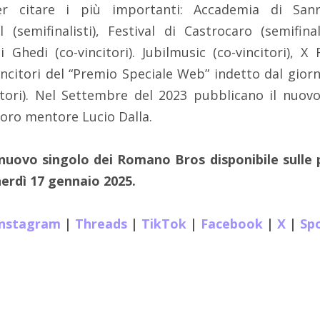
Per citare i più importanti: Accademia di Sanre
 (semifinalisti), Festival di Castrocaro (semifinali
 di Ghedi (co-vincitori). Jubilmusic (co-vincitori), 
incitori del “Premio Speciale Web” indetto dal giornal
tori). Nel Settembre del 2023 pubblicano il nuovo 
loro mentore Lucio Dalla.
l nuovo singolo dei Romano Bros disponibile sulle 
erdì 17 gennaio 2025.
Instagram
|
Threads
|
TikTok
|
Facebook
|
X
|
Spo