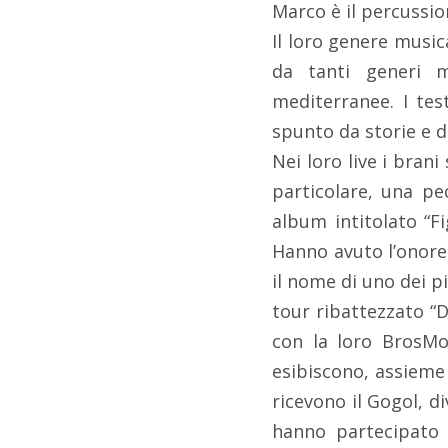
Marco è il percussio
Il loro genere music
da tanti generi m
mediterranee. I tes
spunto da storie e d
Nei loro live i bran
particolare, una pe
album intitolato “Fi
Hanno avuto l’onore 
il nome di uno dei p
tour ribattezzato “D
con la loro BrosMob
esibiscono, assieme ad
ricevono il Gogol, d
hanno partecipato 