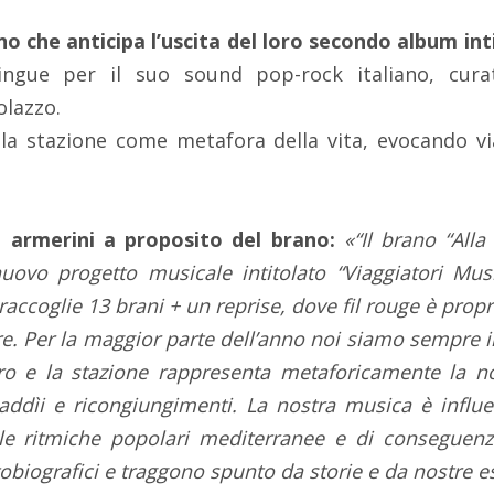
no che anticipa l’uscita del loro secondo album in
tingue per il suo sound pop-rock italiano, cura
olazzo.
 la stazione come metafora della vita, evocando via
i armerini a proposito del brano:
«“Il brano “Alla
nuovo progetto musicale intitolato “Viaggiatori Mus
accoglie 13 brani + un reprise, dove fil rouge è propr
ore. Per la maggior parte dell’anno noi siamo sempre i
o e la stazione rappresenta metaforicamente la nos
i addìi e ricongiungimenti. La nostra musica è infl
lle ritmiche popolari mediterranee e di conseguenza
biografici e traggono spunto da storie e da nostre e