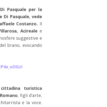
e Di Pasquale per la
e Di Pasquale, vede
Raffaele Costanzo.
Il
illarosa, Acireale
e
tmosfere suggestive e
 del brano, evocando
lP4x_uOGzI
ttadina turistica
 Romano
, figli d’arte,
chitarrista e la voce.