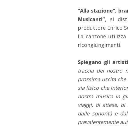
“Alla stazione”, bra
Musicanti”,
si dis
produttore Enrico S
La canzone utilizza
ricongiungimenti.
Spiegano gli artist
traccia del nostro 
prossima uscita che r
sia fisico che interi
nostra musica in gir
viaggi, di attese, d
dalle sonorità e da
prevalentemente auto