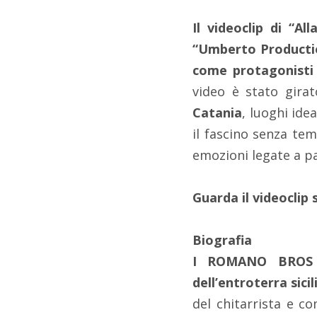
Il videoclip di “Al
“Umberto Productio
come protagonisti 
video è stato girato
Catania
, luoghi ide
il fascino senza te
emozioni legate a pa
Guarda il videoclip
Biografia
I ROMANO BROS na
dell’entroterra sici
del chitarrista e 