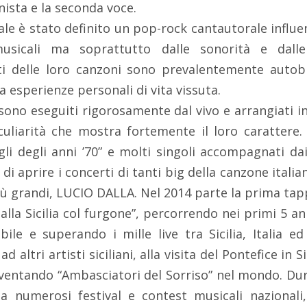
nista e la seconda voce.
ale è stato definito un pop-rock cantautorale infl
usicali ma soprattutto dalle sonorità e dalle
ti delle loro canzoni sono prevalentemente autob
a esperienze personali di vita vissuta.
i sono eseguiti rigorosamente dal vivo e arrangiati i
culiarità che mostra fortemente il loro caratter
gli degli anni ’70” e molti singoli accompagnati dai 
di aprire i concerti di tanti big della canzone italia
iù grandi, LUCIO DALLA. Nel 2014 parte la prima ta
alla Sicilia col furgone”, percorrendo nei primi 5 a
ile e superando i mille live tra Sicilia, Italia ed
 altri artisti siciliani, alla visita del Pontefice in S
iventando “Ambasciatori del Sorriso” nel mondo. Dur
a numerosi festival e contest musicali nazional