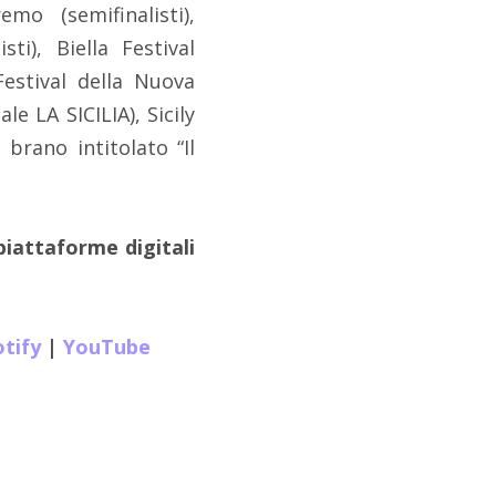
mo (semifinalisti),
sti), Biella Festival
X Festival della Nuova
e LA SICILIA), Sicily
brano intitolato “Il
piattaforme digitali
tify
|
YouTube