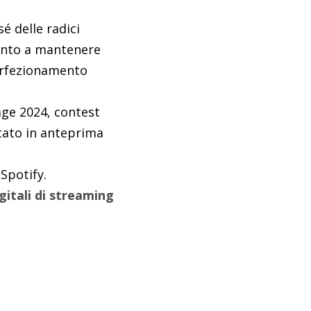
é delle radici
spinto a mantenere
perfezionamento
tage 2024, contest
ntato in anteprima
 Spotify.
gitali di streaming