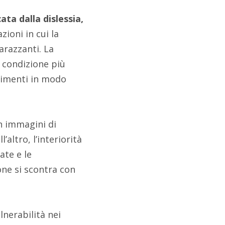
ta dalla dislessia,
zioni in cui la
arazzanti. La
a condizione più
ntimenti in modo
on immagini di
altro, l’interiorità
ate e le
one si scontra con
lnerabilità nei