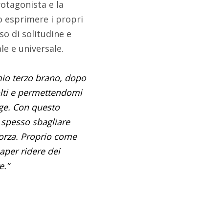
rotagonista e la
o esprimere i propri
o di solitudine e
e e universale.
 mio terzo brano, dopo
olti e permettendomi
age. Con questo
: spesso sbagliare
 forza. Proprio come
aper ridere dei
e.”