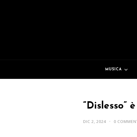
MUSICA
“Dislesso” è
DIC 2, 2024
0 COMMEN