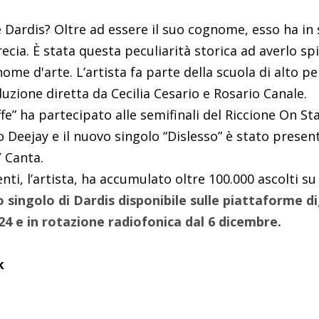
 Dardis? Oltre ad essere il suo cognome, esso ha in s
Grecia. È stata questa peculiarità storica ad averlo 
me d'arte. L’artista fa parte della scuola di alto 
zione diretta da Cecilia Cesario e Rosario Canale.
ffe” ha partecipato alle semifinali del Riccione On S
 Deejay e il nuovo singolo “Dislesso” è stato prese
Y Canta.
nti, l’artista, ha accumulato oltre 100.000 ascolti su
o singolo di Dardis disponibile sulle piattaforme di
4 e in rotazione radiofonica dal 6 dicembre.
k