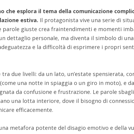
no che esplora il tema della comunicazione complica
elazione estiva.
Il protagonista vive una serie di situa
 le parole giuste crea fraintendimenti e momenti imb
 un dettaglio personale, ma diventa il simbolo di un
nadeguatezza e la difficoltà di esprimere i propri se
tra due livelli: da un lato, un’estate spensierata, c
(come una notte in spiaggia o un giro in moto), e dall’
gnata da confusione e frustrazione. Le parole sbagli
ano una lotta interiore, dove il bisogno di connessi
nicare efficacemente.
 una metafora potente del disagio emotivo e della vu