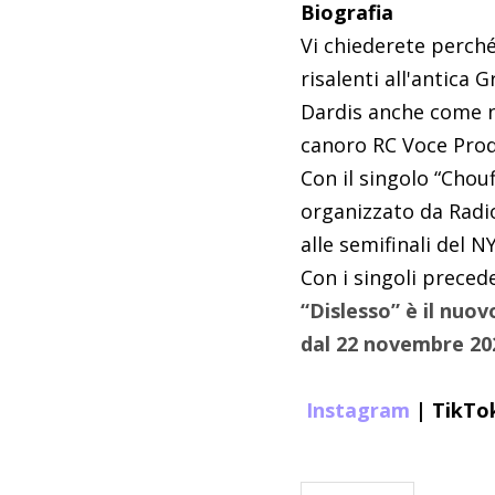
Biografia
Vi chiederete perché
risalenti all'antica 
Dardis anche come no
canoro RC Voce Produ
Con il singolo “Chou
organizzato da Radio
alle semifinali del N
Con i singoli precede
“Dislesso” è il nuov
dal 22 novembre 202
Instagram
|
TikTo