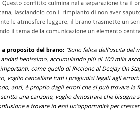
 Questo conflitto culmina nella separazione tra il p
ntana, lasciandolo con il rimpianto di non aver saput
te le atmosfere leggere, il brano trasmette un sens
do il tema della comunicazione un elemento central
 a proposito del brano:
“Sono felice dell’uscita del
 andati benissimo, accumulando più di 100 mila asc
i importanti, come quello di Riccione al Deejay On St
 voglio cancellare tutti i pregiudizi legati agli errori
do, anzi, è proprio dagli errori che si può trovare la
o scritto una canzone, voglio dimostrare che bisogna s
nfusione e trovare in essi un’opportunità per crescer