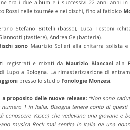
one tra i due album e i successivi 22 anni anni in
 Rossi nelle tournée e nei dischi, fino al fatidico
Mo
erano Stefano Bittelli (basso), Luca Testoni (chit
iannotti (tastiere), Andrea Ge (batteria).
 dischi sono
Maurizio Solieri alla chitarra solista 
ti registrati e mixati da
Maurizio Biancani
alla
a di Lupo a Bologna. La rimasterizzazione di entram
aggioni
presso lo studio
Fonologie Monzesi
.
 a proposito delle nuove release:
“Non sono caduta
 numero 1 in Italia. Bisogna tenere conto di quest
di conoscere Vasco) che vedevano una giovane e be
ano musica Rock mai sentita in Italia da una donna