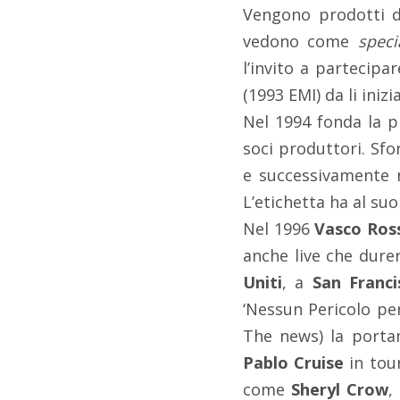
Vengono prodotti d
vedono come
speci
l’invito a partecipa
(1993 EMI) da li iniz
Nel 1994 fonda la p
soci produttori. Sf
e successivamente
L’etichetta ha al suo
Nel 1996
Vasco Ros
anche live
che durer
Uniti
, a
San Franci
‘Nessun Pericolo per
The news) la porta
Pablo Cruise
in tou
come
Sheryl Crow
,