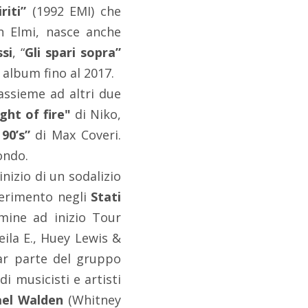
riti”
(1992 EMI) che
on Elmi, nasce anche
si
, “
Gli spari sopra”
i album fino al 2017.
assieme ad altri due
ght of fire"
di Niko,
90’s”
di Max Coveri.
mondo.
inizio di un sodalizio
ferimento negli
Stati
lmine ad inizio Tour
eila E., Huey Lewis &
ar parte del gruppo
i musicisti e artisti
ael Walden
(Whitney