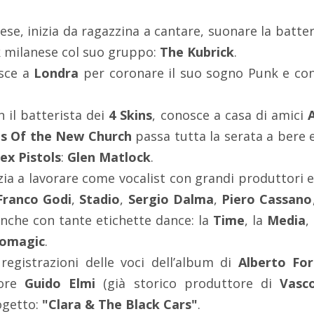
nese, inizia da ragazzina a cantare, suonare la batter
k
milanese col suo gruppo:
The Kubrick
.
isce a
Londra
per coronare il suo sogno Punk e con
 il batterista dei
4 Skins
,
conosce a casa di amici
s Of the New Church
passa tutta la serata a bere e
ex Pistols
:
Glen Matlock
.
nizia a lavorare come vocalist con grandi produttori 
Franco Godi
,
Stadio
,
Sergio Dalma
,
Piero Cassano
che con tante etichette dance: la
Time
, la
Media
,
comagic
.
registrazioni delle voci dell’album di
Alberto For
tore
Guido Elmi
(già storico produttore di
Vasc
ogetto:
"Clara & The Black Cars"
.