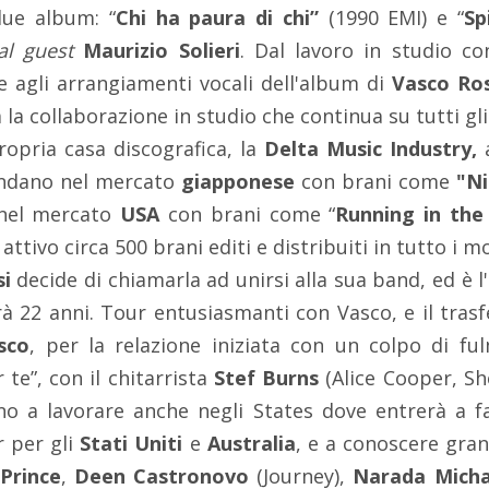
ue album: “
Chi ha paura di chi”
(1990 EMI) e “
Spi
al guest
Maurizio Solieri
. Dal lavoro in studio c
re agli arrangiamenti vocali dell'album di
Vasco Ros
ia la collaborazione in studio che continua su tutti gl
ropria casa discografica, la
Delta Music Industry,
ondano nel mercato
giapponese
con brani come
"Ni
 nel mercato
USA
con brani come “
Running in the 
 attivo circa 500 brani editi e distribuiti in tutto i 
si
decide di chiamarla ad unirsi alla sua band, ed è l'
à 22 anni. Tour entusiasmanti con Vasco, e il tras
sco
, per la relazione iniziata con un colpo di fu
 te”, con il chitarrista
Stef Burns
(Alice Cooper, Sh
no a lavorare anche negli States dove entrerà a f
r per gli
Stati Uniti
e
Australia
, e a conoscere grand
Prince
,
Deen
Castronovo
(Journey),
Narada Mich