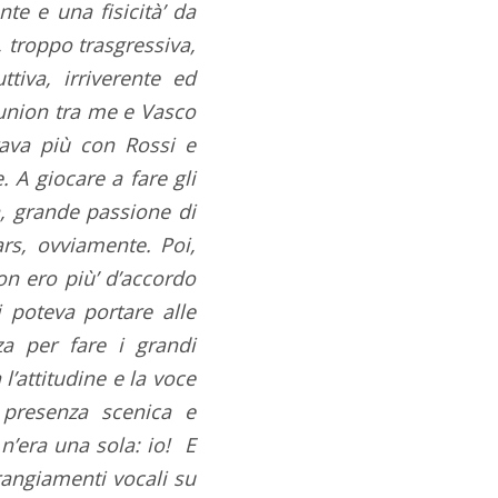
te e una fisicità’ da
 troppo trasgressiva,
tiva, irriverente ed
’union tra me e Vasco
rava più con Rossi e
 A giocare a fare gli
n, grande passione di
ars, ovviamente. Poi,
on ero più’ d’accordo
 poteva portare alle
za per fare i grandi
’attitudine e la voce
 presenza scenica e
 n’era una sola: io! E
rangiamenti vocali su