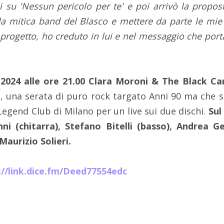
oi su 'Nessun pericolo per te' e poi arrivò la propo
ella mitica band del Blasco e mettere da parte le mie
rogetto, ho creduto in lui e nel messaggio che porta
2024 alle ore 21.00 Clara Moroni & The Black C
, una serata di puro rock targato Anni 90 ma che 
 Legend Club di Milano per un live sui due dischi.
Sul
ni (chitarra), Stefano Bitelli (basso), Andrea Ge
Maurizio Solieri.
://link.dice.fm/Deed77554edc