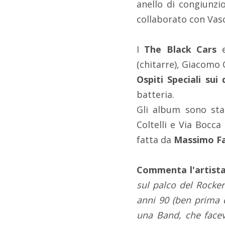
anello di congiunzi
collaborato con Vasco
I
The
Black Cars
(chitarre), Giacomo G
Ospiti Speciali sui
batteria.
Gli album sono sta
Coltelli e Via Bocc
fatta da
Massimo F
Commenta l'artista
sul palco del Rocker
anni 90 (ben prima 
una Band, che facev