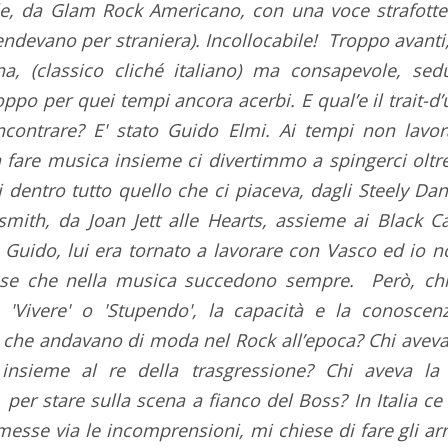
e, da Glam Rock Americano, con una voce strafotten
ndevano per straniera). Incollocabile! Troppo avanti,
a, (classico cliché italiano) ma consapevole, sedut
oppo per quei tempi ancora acerbi. E qual’e il trait-d
incontrare? E' stato Guido Elmi. Ai tempi non lavo
are musica insieme ci divertimmo a spingerci oltre.
 dentro tutto quello che ci piaceva, dagli Steely Da
mith, da Joan Jett alle Hearts, assieme ai Black C
 Guido, lui era tornato a lavorare con Vasco ed io n
ose che nella musica succedono sempre. Però, chi
'Vivere' o 'Stupendo', la capacità e la conoscen
 che andavano di moda nel Rock all’epoca? Chi aveva l
 insieme al re della trasgressione? Chi aveva la
 per stare sulla scena a fianco del Boss? In Italia ce
 messe via le incomprensioni, mi chiese di fare gli ar