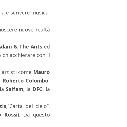
ia e scrivere musica,
oscere nuove realtà
Adam & The Ants
ed
 chiacchierare con il
e artisti come
Mauro
,
Roberto Colombo
,
 la
Saifam
, la
DFC
, la
tis
,“Carta del cielo”,
o Rossi
). Da questo