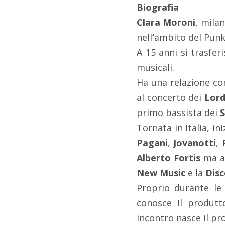
Biografia
Clara Moroni
, mila
nell
’
ambito del Pun
A 15 anni si trasfer
musicali.
Ha una relazione con
al concerto dei
Lord
primo bassista dei
S
Tornata in Italia, i
Pagani
,
Jovanotti
,
Alberto Fortis
ma an
New Music
e la
Dis
Proprio durante le 
conosce Il produt
incontro nasce il pr