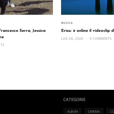
MUSICA
: Francesco Serra, Jessica
Erisu: è online il videoclip 
me
LUG 28, 2026
0 COMMENTS
TS
CATEGORIE
ALBUM
CINEMA
CO