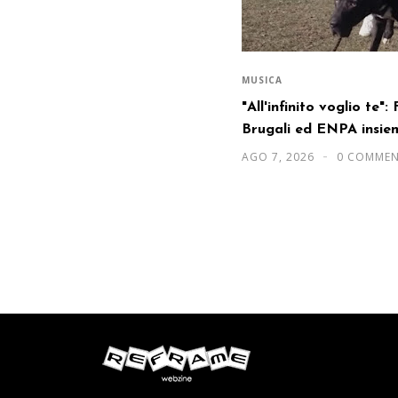
MUSICA
"All'infinito voglio te"
Brugali ed ENPA insie
AGO 7, 2026
0 COMMEN