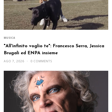
MUSICA
"All'infinito voglio te": Francesco Serra, Jessica
Brugali ed ENPA insieme
AGO 7, 2026
0 COMMENTS