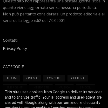
Questo sito non rappresenta una testata giornalistica in
quanto viene aggiornato senza nessuna periodicità.
Non può pertanto considerarsi un prodotto editoriale ai
sensi della legge n.62 del 7.03.2001
Contatti
Privacy Policy
CATEGORIE
ALBUM
CINEMA
CONCERTI
CULTURA
EMERGENTI
INTERVISTE
MUSICA
SINGOLI
This site uses cookies from Google to deliver its services
VIDEO
and to analyze traffic. Your IP address and user-agent are
shared with Google along with performance and security
metrics to ensure quality of service, generate usage