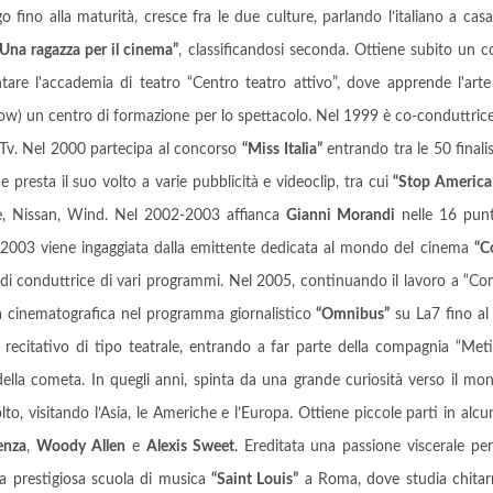
o fino alla maturità, cresce fra le due culture, parlando l’italiano a cas
“Una ragazza per il cinema”
, classificandosi seconda. Ottiene subito un 
ntare l'accademia di teatro “Centro teatro attivo”, dove apprende l'arte
ow) un centro di formazione per lo spettacolo. Nel 1999 è co-conduttric
Tv. Nel 2000 partecipa al concorso
“Miss Italia”
entrando tra le 50 finalis
presta il suo volto a varie pubblicità e videoclip, tra cui
“Stop America
ne, Nissan, Wind. Nel 2002-2003 affianca
Gianni Morandi
nelle 16 pun
2003 viene ingaggiata dalla emittente dedicata al mondo del cinema
“C
à di conduttrice di vari programmi. Nel 2005, continuando il lavoro a “Com
a cinematografica nel programma giornalistico
“Omnibus”
su La7 fino al
so recitativo di tipo teatrale, entrando a far parte della compagnia “Me
 della cometa. In quegli anni, spinta da una grande curiosità verso il m
lto, visitando l’Asia, le Americhe e l’Europa. Ottiene piccole parti in alcun
enza
,
Woody Allen
e
Alexis Sweet
. Ereditata una passione viscerale pe
la prestigiosa scuola di musica
“Saint Louis”
a Roma, dove studia chitarr