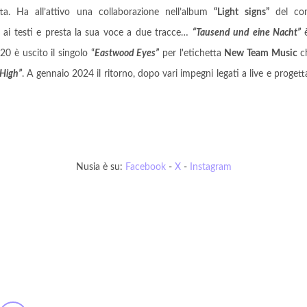
ta. Ha all’attivo una collaborazione nell’album
“Light signs”
del com
a ai testi e presta la sua voce a due tracce…
“Tausend und eine Nacht”
è
0 è uscito il singolo “
Eastwood Eyes”
per l'etichetta
New Team Music
ch
 High”
. A gennaio 2024 il ritorno, dopo vari impegni legati a live e progetta
Nusia è su:
Facebook
-
X
-
Instagram