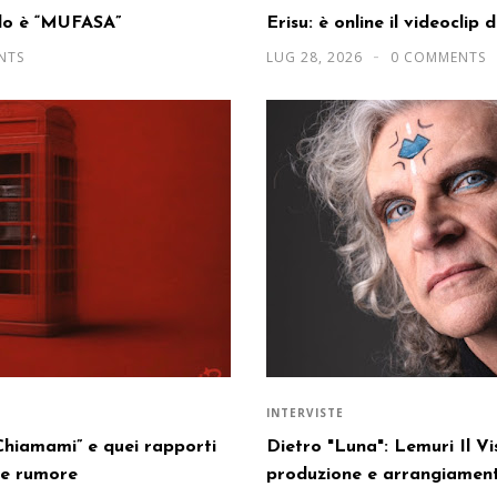
olo è “MUFASA”
Erisu: è online il videoclip 
NTS
LUG 28, 2026
0 COMMENTS
INTERVISTE
“Chiamami” e quei rapporti
Dietro "Luna": Lemuri Il V
re rumore
produzione e arrangiament