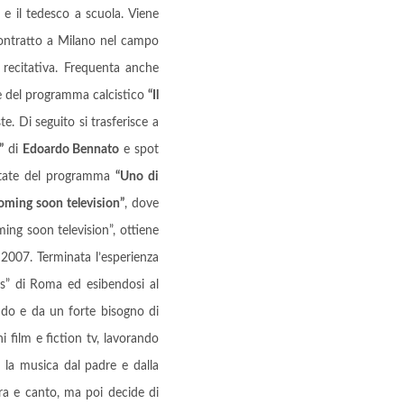
a e il tedesco a scuola. Viene
contratto a Milano nel campo
 recitativa. Frequenta anche
e del programma calcistico
“Il
te. Di seguito si trasferisce a
”
di
Edoardo Bennato
e spot
tate del programma
“Uno di
oming soon television”
, dove
ing soon television”, ottiene
 2007. Terminata l’esperienza
tis” di Roma ed esibendosi al
ondo e da un forte bisogno di
i film e fiction tv, lavorando
r la musica dal padre e dalla
a e canto, ma poi decide di