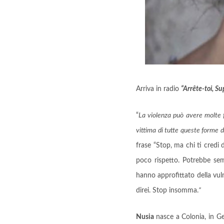
Arriva in radio
“Arrête-toi, S
“
La violenza può avere molte f
vittima di tutte queste forme d
frase “Stop, ma chi ti credi 
poco rispetto. Potrebbe s
hanno approfittato della vu
direi. Stop insomma.
”
Nusia
nasce a Colonia, in Ge