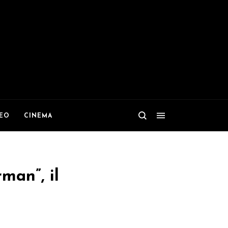
DEO
CINEMA
man”, il