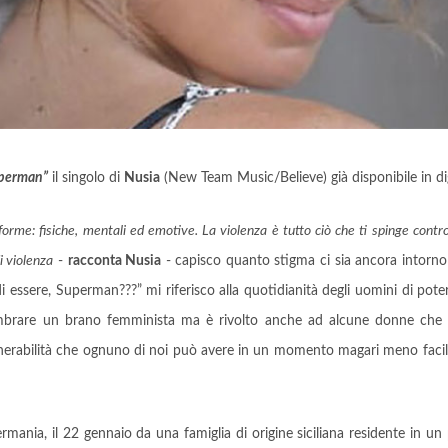
uperman”
il singolo di
Nusia
(New Team Music/Believe) già disponibile in dig
orme: fisiche, mentali ed emotive. La violenza è tutto ciò che ti spinge contr
i violenza
-
racconta Nusia
- capisco quanto stigma ci sia ancora intorno a
di essere, Superman???” mi riferisco alla quotidianità degli uomini di po
embrare un brano femminista ma è rivolto anche ad alcune donne che 
lnerabilità che ognuno di noi può avere in un momento magari meno facile
rmania, il 22 gennaio da una famiglia di origine siciliana residente in un