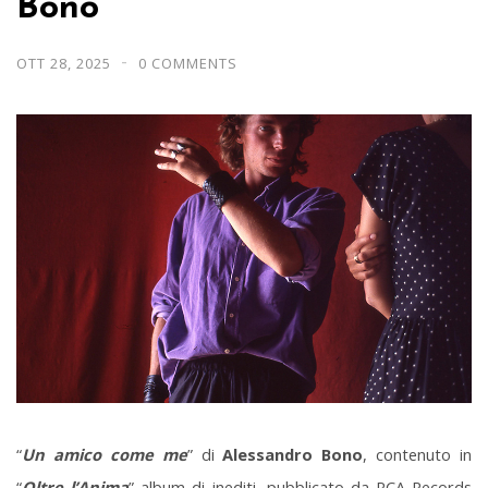
Bono
OTT 28, 2025
0 COMMENTS
“
Un amico come me
” di
Alessandro Bono
, contenuto in
“
Oltre l’Anima
” album di inediti, pubblicato da RCA Records