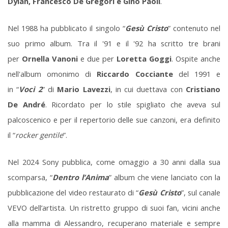
Dylan, Francesco De Gregori e Gino Paoli
.
Nel 1988 ha pubblicato il singolo “
Gesù Cristo
” contenuto nel
suo primo album. Tra il '91 e il '92 ha scritto tre brani
per
Ornella Vanoni
e due per
Loretta Goggi
. Ospite anche
nell'album omonimo di
Riccardo Cocciante
del 1991 e
in “
Voci 2
” di
Mario Lavezzi
, in cui duettava con
Cristiano
De André
. Ricordato per lo stile spigliato che aveva sul
palcoscenico e per il repertorio delle sue canzoni, era definito
il “
rocker gentile
”.
Nel 2024 Sony pubblica, come omaggio a 30 anni dalla sua
scomparsa, “
Dentro l’Anima
” album che viene lanciato con la
pubblicazione del video restaurato di “
Gesù Cristo
”, sul canale
VEVO dell’artista. Un ristretto gruppo di suoi fan, vicini anche
alla mamma di Alessandro, recuperano materiale e sempre