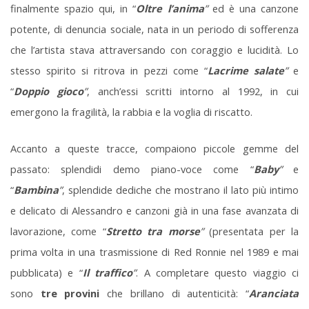
finalmente spazio qui, in “
Oltre l’anima
”
ed è una canzone
potente, di denuncia sociale, nata in un periodo di sofferenza
che l’artista stava attraversando con coraggio e lucidità. Lo
stesso spirito si ritrova in pezzi come “
Lacrime salate
”
e
“
Doppio gioco
”
, anch’essi scritti intorno al 1992, in cui
emergono la fragilità, la rabbia e la voglia di riscatto.
Accanto a queste tracce, compaiono piccole gemme del
passato: splendidi demo piano-voce come “
Baby
”
e
“
Bambina
”
, splendide dediche che mostrano il lato più intimo
e delicato di Alessandro e canzoni già in una fase avanzata di
lavorazione, come “
Stretto tra morse
”
(presentata per la
prima volta in una trasmissione di Red Ronnie nel 1989 e mai
pubblicata) e “
Il traffico
”
. A completare questo viaggio ci
sono
tre provini
che brillano di autenticità: “
Aranciata