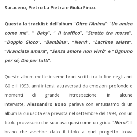
Saraceno, Pietro La Pietra e Giulia Finco
.
Questa la tracklist dell’album “
Oltre l’Anima
”
: “
Un amico
come me
”, “
Baby
”, “
Il traffico
”, “
Stretto tra morse
”,
“
Doppio Gioco
”, “
Bambina
”, “
Nervi
”, “
Lacrime salate
”,
“
Aranciata amara
”, “
Senza amore non vivrò
” e “
Ognuno
per sé, Dio per tutti
”.
Questo album mette insieme brani scritti tra la fine degli anni
’80 e il 1993, anni intensi, attraversati da emozioni profonde e
momenti di grande introspezione. In alcune
interviste,
Alessandro Bono
parlava con entusiasmo di un
album la cui uscita era prevista nel settembre del 1994, con un
titolo provvisorio che suonava quasi come un grido: “
Nervi
”
. Il
brano che avrebbe dato il titolo a quel progetto trova