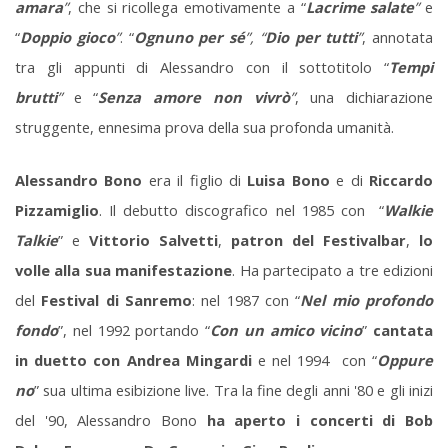
amara
”
, che si ricollega emotivamente a “
Lacrime salate
”
e
“
Doppio gioco
”
. “
Ognuno per sé
”, “
Dio per tutti
”
, annotata
tra gli appunti di Alessandro con il sottotitolo “
Tempi
brutti
”
e “
Senza amore non vivrò
”
, una dichiarazione
struggente, ennesima prova della sua profonda umanità.
Alessandro Bono
era il figlio di
Luisa Bono
e di
Riccardo
Pizzamiglio
. Il debutto discografico nel 1985 con “
Walkie
Talkie
” e
Vittorio Salvetti
,
patron del Festivalbar
,
lo
volle alla sua manifestazione
. Ha partecipato a tre edizioni
del
Festival di Sanremo
: nel 1987 con “
Nel mio profondo
fondo
”, nel 1992 portando “
Con un amico vicino
”
cantata
in duetto con Andrea Mingardi
e nel 1994 con “
Oppure
no
” sua ultima esibizione live. Tra la fine degli anni '80 e gli inizi
del '90, Alessandro Bono
ha aperto i concerti di Bob