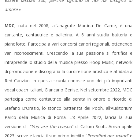
essere lasciati soli, perché ognuno di noi ha bisogno di
amore
.»
MDC
, nata nel 2008, all’anagrafe Martina De Carne, è una
cantante, cantautrice e ballerina. A 6 anni studia batteria e
pianoforte. Partecipa a vari concorsi canori regionali, ottenendo
vari riconoscimenti. Crescendo la sua passione si fortifica e
intraprende lo studio della musica presso Hoop Music, network
di promozione e discografia la cui direzione artistica è affidata a
Red Canzian. In questa scuola conosce uno dei più importanti
vocal coach italiani, Giancarlo Genise. Nel settembre 2022, MDC
partecipa come cantautrice alla serata in onore e ricordo di
Stefano D’Orazio, lo storico batterista dei Pooh, all’Auditorium
Parco della Musica di Roma. L’8 Aprile 2022, lancia la sua
versione di “
You are the reason
” di Callum Scott. Arriva aprile
2023, scrive e lancia il suo primo inedito “
Prendimi per mano
” e