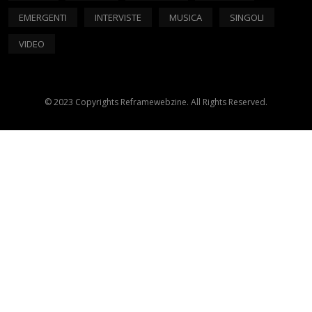
EMERGENTI
INTERVISTE
MUSICA
SINGOLI
VIDEO
© 2023 Copyrights Reframewebzine. All Rights Reserved.