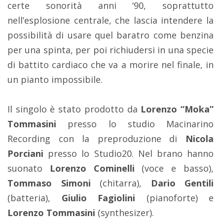
certe sonorità anni ‘90, soprattutto
nell’esplosione centrale, che lascia intendere la
possibilità di usare quel baratro come benzina
per una spinta, per poi richiudersi in una specie
di battito cardiaco che va a morire nel finale, in
un pianto impossibile.
Il singolo è stato prodotto da
Lorenzo “Moka”
Tommasini
presso lo studio Macinarino
Recording con la preproduzione di
Nicola
Porciani
presso lo Studio20. Nel brano hanno
suonato
Lorenzo Cominelli
(voce e basso),
Tommaso Simoni
(chitarra),
Dario Gentili
(batteria),
Giulio Fagiolini
(pianoforte) e
Lorenzo Tommasini
(synthesizer).